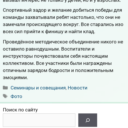
вызвал интерес не только у детей, но и у взрослых.
Спортивный задор и желание добиться победы для
команды захватывали ребят настолько, что они не
замечали происходящего вокруг. Все старались изо
всех сил прийти к финишу и найти клад.
Проведённое методическое объединение никого не
оставило равнодушным. Воспитатели и
инструкторы почувствовали себя настоящим
коллективом. Все участники были награждены
отличным зарядом бодрости и положительным
эмоциями.
Рубрики
Семинары и совещания
,
Новости
Метки
Фото
Поиск по сайту