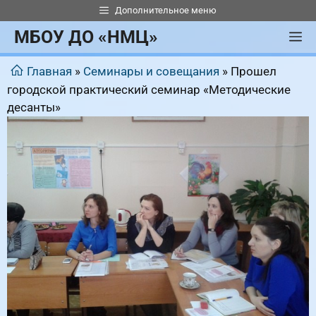
Перейти
Дополнительное меню
к
МБОУ ДО «НМЦ»
М
содержимому
Главная
»
Семинары и совещания
»
Прошел
городской практический семинар «Методические
десанты»