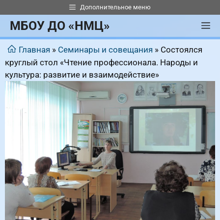
Перейти
Дополнительное меню
к
МБОУ ДО «НМЦ»
М
содержимому
Главная
»
Семинары и совещания
»
Состоялся
круглый стол «Чтение профессионала. Народы и
культура: развитие и взаимодействие»