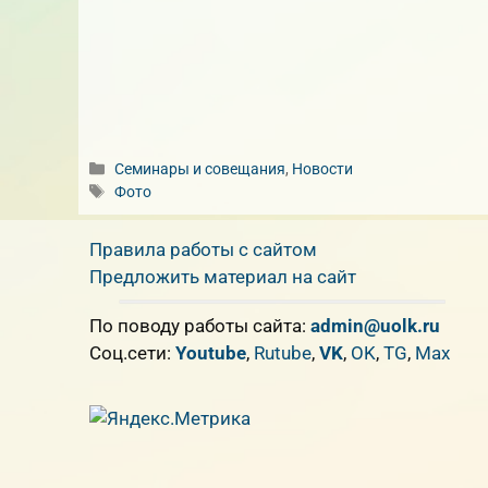
Рубрики
Семинары и совещания
,
Новости
Метки
Фото
Правила работы с сайтом
Предложить материал на сайт
По поводу работы сайта:
admin@uolk.ru
Cоц.сети:
Youtube
,
Rutube
,
VK
,
OK
,
TG
,
Max