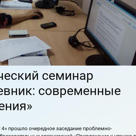
ческий семинар
евник: современные
ения»
№ 4» прошло очередное заседание проблемно-