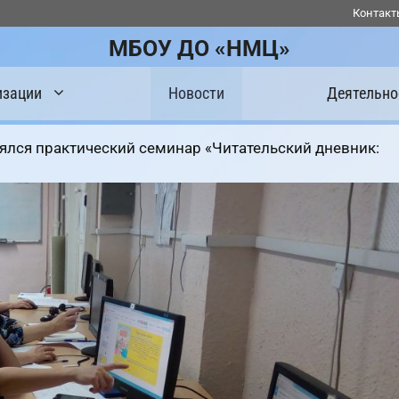
Контакт
МБОУ ДО «НМЦ»
изации
Новости
Деятельно
ялся практический семинар «Читательский дневник: