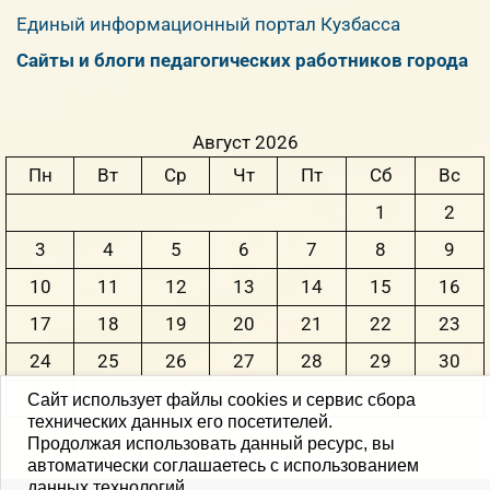
Единый информационный портал Кузбасса
Сайты и блоги педагогических работников города
Август 2026
Пн
Вт
Ср
Чт
Пт
Сб
Вс
1
2
3
4
5
6
7
8
9
10
11
12
13
14
15
16
17
18
19
20
21
22
23
24
25
26
27
28
29
30
31
Сайт использует файлы cookies и сервис сбора
технических данных его посетителей.
Продолжая использовать данный ресурс, вы
« Июн
автоматически соглашаетесь с использованием
данных технологий.