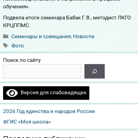
обучения».
Подвела итоги семинара Бабак Г. В., методист ЛКГО
КРЦППМС.
Рубрики
Семинары и совещания
,
Новости
Метки
Фото
Поиск по сайту
Версия для слабовидящих
2026 Год единства и народов России
ФГИС «Моя школа»