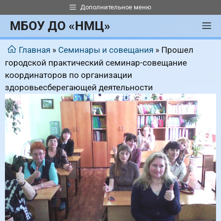
Перейти
Дополнительное меню
к
МБОУ ДО «НМЦ»
М
содержимому
Главная
»
Семинары и совещания
»
Прошел
городской практический семинар-совещание
координаторов по организации
здоровьесберегающей деятельности