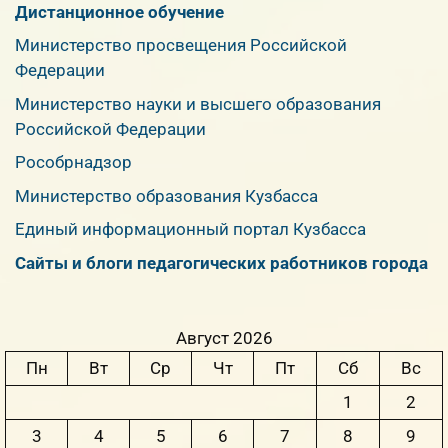
Дистанционное обучение
Министерство просвещения Российской
Федерации
Министерство науки и высшего образования
Российской Федерации
Рособрнадзор
Министерство образования Кузбасса
Единый информационный портал Кузбасса
Сайты и блоги педагогических работников города
Август 2026
Пн
Вт
Ср
Чт
Пт
Сб
Вс
1
2
3
4
5
6
7
8
9