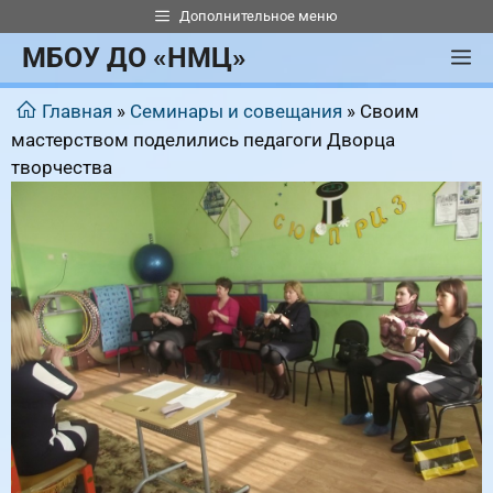
Перейти
Дополнительное меню
к
МБОУ ДО «НМЦ»
М
содержимому
Главная
»
Семинары и совещания
»
Своим
мастерством поделились педагоги Дворца
творчества