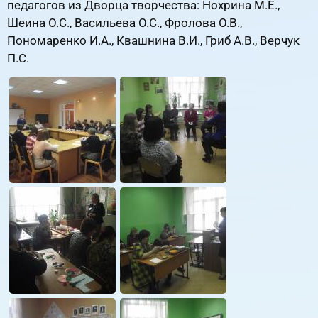
педагогов из Дворца творчества: Нохрина М.Е.,
Шеина О.С., Васильева О.С., Фролова О.В.,
Пономаренко И.А., Квашнина В.И., Гриб А.В., Верчук
П.С.