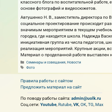
классного блога по воспитательной работе,
основе фотографий и видеосюжетов.
Автушенко Н. В., заместитель директора по 
социальное проектирование происходит раз
значимым мероприятием в текущем учебном 
городка, где находится школа. Надежда Вас
инициативная группа из числа педагогов, шк
реализация мероприятий. Крупные акции, в
Материал о проделанной работе выставлен н
Рубрики
Семинары и совещания
,
Новости
Метки
Фото
Правила работы с сайтом
Предложить материал на сайт
По поводу работы сайта:
admin@uolk.ru
Cоц.сети:
Youtube
,
Rutube
,
VK
,
OK
,
TG
,
Max