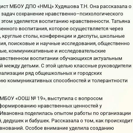
дист МБОУ ДПО «НМЦ» Худяшова Т.Н. Она рассказала о
х задач сохранение нравственно–психологического
 этом уделяется воспитанию нравственности. Татьяна
енного воспитания, которое осуществляется через
и, круглые столы, конференции и диспуты, школьные
ия, поисковые и научные исследования, общественно
вые, коммуникативные и исследовательские
 нравственном воспитании обучающихся актуальным
 между детьми. С этой целью классные руководители
реализации ряд общешкольных и городских
ию коммуникативных способностей и толерантности
ов МБОУ «ООШ № 19», выступила с вопросом
о формированию нравственных ценностей у
 Ивановна поделилась опытом работы по организации
 дедушек и бабушек. Рассказала о том, как происходит
евнований. Особое внимание уделила созданию