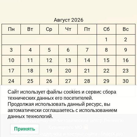
Август 2026
Пн
Вт
Ср
Чт
Пт
Сб
Вс
1
2
3
4
5
6
7
8
9
10
11
12
13
14
15
16
17
18
19
20
21
22
23
24
25
26
27
28
29
30
31
Сайт использует файлы cookies и сервис сбора
технических данных его посетителей.
Продолжая использовать данный ресурс, вы
« Июн
автоматически соглашаетесь с использованием
данных технологий.
© 2004-2026 Научно-методический центр Ленинск-
Кузнецкого MО
Принять
Создание, поддержка и хостинг сайта -
finderX.pro