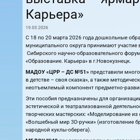
Карьера»
19.03.2026
С 18 по 20 марта 2026 года дошкольные об
муниципального округа принимают участие в
Сибирского научно-образовательного форум
«Образование. Карьера» в г.Новокузнецк.
МАДОУ «ЦРР – ДС №51»
представили много
в детстве – своя сказка», а также методиче
неотъемлемый компонент предметно-разви
Эти пособия предназначены для организации
эстетической и театрализованной деятельно
творческих мастерских: «Моделирование из 
«Волшебный мир 3D-ручки» (изготовление бр
народной куклы-оберега).