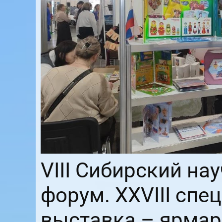
VIII Сибирский н
форум. XXVIII сп
выставка – ярмар