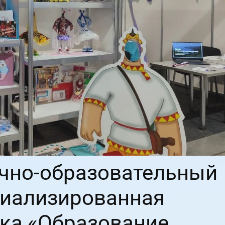
аучно-образовательный
ециализированная
ка «Образование.