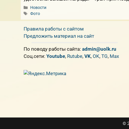
Рубрики
Новости
Метки
Фото
Правила работы с сайтом
Предложить материал на сайт
По поводу работы сайта:
admin@uolk.ru
Cоц.сети:
Youtube
,
Rutube
,
VK
,
OK
,
TG
,
Max
© 