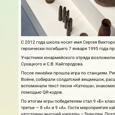
С 2012 года школа носит имя Сергея Викто
героически погибшего 7 января 1995 года пр
Участники юнармейского отряда возложили 
Сухацкого и С.В. Кайгородова.
После линейки прошла игра по станциям. Ре
Войне, собирали солдатский вещмешок, рас
вспоминали текст песни «Катюша», знакоми
помощью QR-кодов.
По итогам игры победителем стал 9 «Б» класс.
третье — 8 «А» и 9 «А». Гости мероприятия 
удостоены высшей награды – Гран-при. Поз