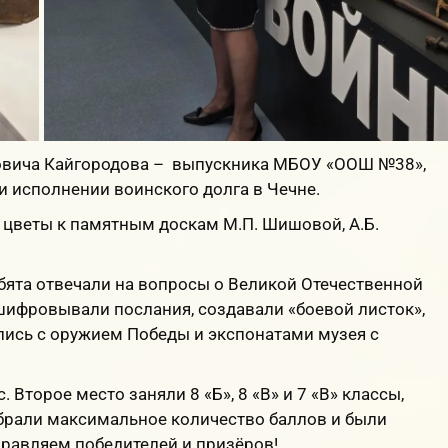
ровича Кайгородова – выпускника МБОУ «ООШ №38»,
и исполнении воинского долга в Чечне.
цветы к памятным доскам М.П. Шишовой, А.Б.
бята отвечали на вопросы о Великой Отечественной
шифровывали послания, создавали «боевой листок»,
лись с оружием Победы и экспонатами музея с
 Второе место заняли 8 «Б», 8 «В» и 7 «В» классы,
набрали максимальное количество баллов и были
дравляем победителей и призёров!