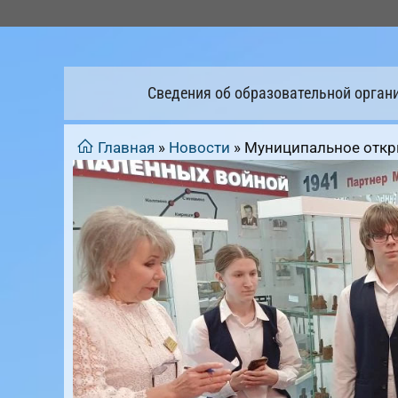
Перейти
к
содержимому
Сведения об образовательной орган
Главная
»
Новости
»
Муниципальное откры