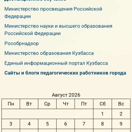
Министерство просвещения Российской
Федерации
Министерство науки и высшего образования
Российской Федерации
Рособрнадзор
Министерство образования Кузбасса
Единый информационный портал Кузбасса
Сайты и блоги педагогических работников города
Август 2026
Пн
Вт
Ср
Чт
Пт
Сб
Вс
1
2
3
4
5
6
7
8
9