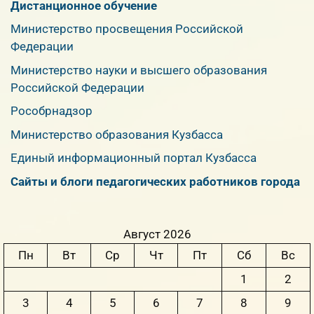
Дистанционное обучение
Министерство просвещения Российской
Федерации
Министерство науки и высшего образования
Российской Федерации
Рособрнадзор
Министерство образования Кузбасса
Единый информационный портал Кузбасса
Сайты и блоги педагогических работников города
Август 2026
Пн
Вт
Ср
Чт
Пт
Сб
Вс
1
2
3
4
5
6
7
8
9