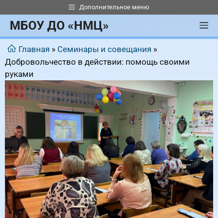
Перейти
Дополнительное меню
к
МБОУ ДО «НМЦ»
М
содержимому
Главная
»
Семинары и совещания
»
Добровольчество в действии: помощь своими
руками