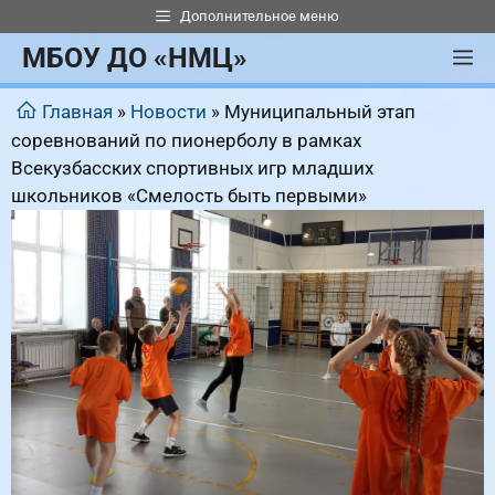
Перейти
Дополнительное меню
к
МБОУ ДО «НМЦ»
М
содержимому
Главная
»
Новости
»
Муниципальный этап
соревнований по пионерболу в рамках
Всекузбасских спортивных игр младших
школьников «Смелость быть первыми»