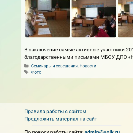
В заключение самые активные участники 20
благодарственными письмами МБОУ ДПО «
Рубрики
Семинары и совещания
,
Новости
Метки
Фото
Правила работы с сайтом
Предложить материал на сайт
По поводу работы сайта:
admin@uolk.ru