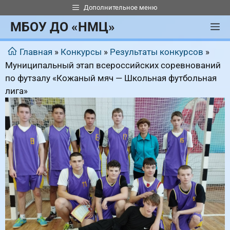
Перейти
Дополнительное меню
к
МБОУ ДО «НМЦ»
М
содержимому
Главная
»
Конкурсы
»
Результаты конкурсов
»
Муниципальный этап всероссийских соревнований
по футзалу «Кожаный мяч — Школьная футбольная
лига»