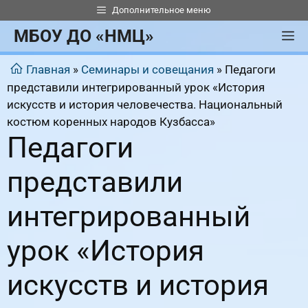
Перейти
Дополнительное меню
к
МБОУ ДО «НМЦ»
М
содержимому
Главная
»
Семинары и совещания
»
Педагоги
представили интегрированный урок «История
искусств и история человечества. Национальный
костюм коренных народов Кузбасса»
Педагоги
представили
интегрированный
урок «История
искусств и история