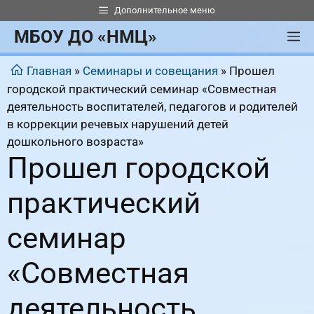
Перейти
Дополнительное меню
к
МБОУ ДО «НМЦ»
М
содержимому
Главная
»
Семинары и совещания
»
Прошел
городской практический семинар «Совместная
деятельность воспитателей, педагогов и родителей
в коррекции речевых нарушений детей
дошкольного возраста»
Прошел городской
практический
семинар
«Совместная
деятельность