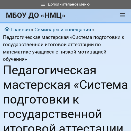
Перейти
Дополнительное меню
к
МБОУ ДО «НМЦ»
М
содержимому
Главная
»
Семинары и совещания
»
Педагогическая мастерская «Система подготовки к
государственной итоговой аттестации по
математике учащихся с низкой мотивацией
обучения»
Педагогическая
мастерская «Система
подготовки к
государственной
итоговой аттестации