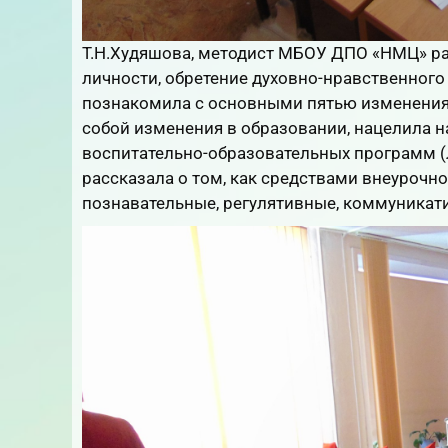
Т.Н.Худяшова, методист МБОУ ДПО «НМЦ» ра
личности, обретение духовно-нравстве
нного
познакомила с основными пятью изменения
собой изменения в образовании, нацелила 
воспитательно-об
разовательных программ (
рассказала о том, как средствами внеуроч
познавательные, регулятивные, коммуникат