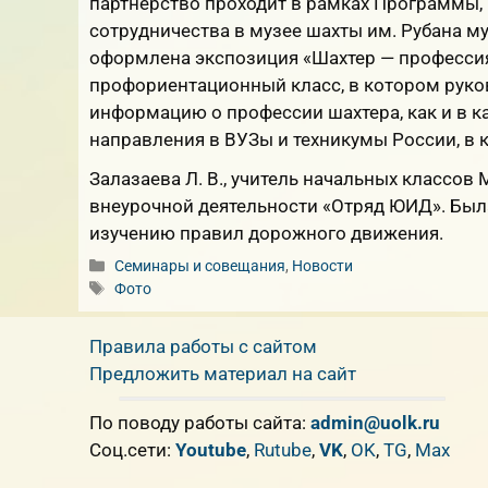
партнерство проходит в рамках Программы, 
сотрудничества в музее шахты им. Рубана м
оформлена экспозиция «Шахтер — профессия 
профориентационн
ый класс, в котором рук
информацию о профессии шахтера, как и в к
направления в ВУЗы и техникумы России, в 
Залазаева Л. В., учитель начальных классов
внеурочной деятельности «Отряд ЮИД». Была
изучению правил дорожного движения.
Рубрики
Семинары и совещания
,
Новости
Метки
Фото
Правила работы с сайтом
Предложить материал на сайт
По поводу работы сайта:
admin@uolk.ru
Cоц.сети:
Youtube
,
Rutube
,
VK
,
OK
,
TG
,
Max