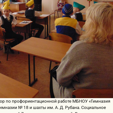
атор по профориентационн
ой работе МБНОУ «Гимназия
имназии № 18 и шахты им. А. Д. Рубана. Социальное