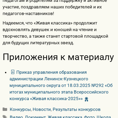
педагогам и родителям за поддержку и активное
участие, поздравляем наших победителей и их
педагогов-наставников!
Надеемся, что «Живая классика» продолжит
вдохновлять девушек и юношей на чтение и
творчество, а также станет стартовой площадкой
для будущих литературных звезд.
Приложения к материалу
Приказ управления образования
администрации Ленинск-Кузнецкого
муниципального округа от 18.03.2025 №292 «Об
итогах муниципального этапа Всероссийского
конкурса «Живая классика-2025»»
Рубрики
Конкурсы
,
Новости
,
Результаты конкурсов
Метки
Видео
,
Документ
,
Живая классика
,
Фото
,
Школа