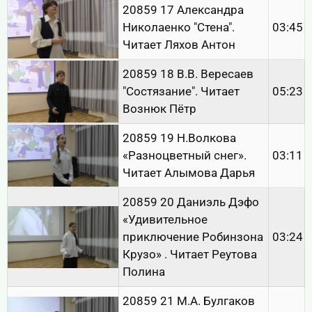
20859 17 Александра
Николаенко "Стена".
03:45
Читает Ляхов Антон
20859 18 В.В. Вересаев
"Состязание". Читает
05:23
Вознюк Пётр
20859 19 Н.Волкова
«Разноцветный снег».
03:11
Читает Алымова Дарья
20859 20 Даниэль Дэфо
«Удивительное
приключение Робинзона
03:24
Крузо» . Читает Реутова
Полина
20859 21 М.А. Булгаков