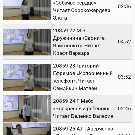
«Собачье сердце» .
02:36
Читает Сорокожердева
Злата
20859 22 М.В.
Дружинина «Звоните,
04:52
Вам споют». Читает
Крафт Варвара
20859 23 Григорий
Ефремов «Испорченный
03:52
телефон». Читает
Семайкин Матвей
20859 24 Г. Мебс
«Воскресный ребенок».
02:46
Читает Беленко Валерия
20859 25 А.П. Аверченко