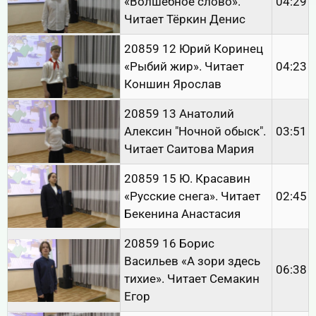
«Волшебное слово».
04:29
Читает Тёркин Денис
20859 12 Юрий Коринец
«Рыбий жир». Читает
04:23
Коншин Ярослав
20859 13 Анатолий
Алексин "Ночной обыск".
03:51
Читает Саитова Мария
20859 15 Ю. Красавин
«Русские снега». Читает
02:45
Бекенина Анастасия
20859 16 Борис
Васильев «А зори здесь
06:38
тихие». Читает Семакин
Егор