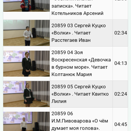
записка». Читает
Котельников Арсений
20859 03 Сергей Куцко
«Волки» . Читает
02:34
Расстегаев Иван
20859 04 Зоя
Воскресенская «Девочка
04:13
в бурном море». Читает
Колтанюк Мария
20859 05 Сергей Куцко
«Волки» . Читает Квитко
02:24
Лилия
20859 06
И.М.Пивоварова «О чём
04:45
думает моя голова».