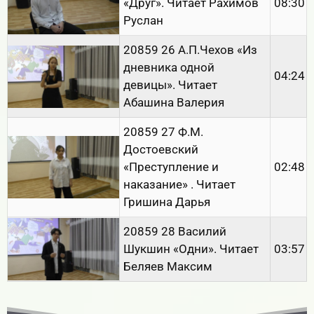
«Друг». Читает Рахимов
08:30
Руслан
20859 26 А.П.Чехов «Из
дневника одной
04:24
девицы». Читает
Абашина Валерия
20859 27 Ф.М.
Достоевский
«Преступление и
02:48
наказание» . Читает
Гришина Дарья
20859 28 Василий
Шукшин «Одни». Читает
03:57
Беляев Максим