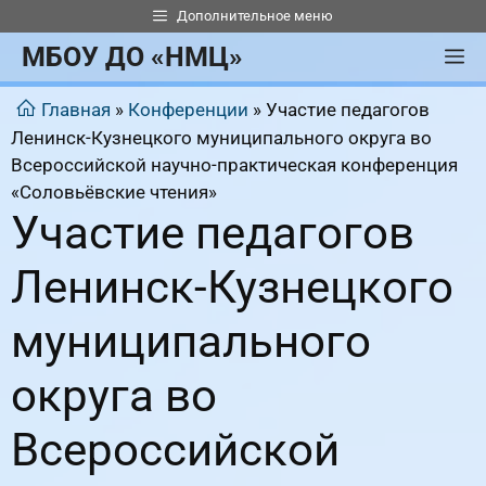
Перейти
Дополнительное меню
к
МБОУ ДО «НМЦ»
М
содержимому
Главная
»
Конференции
»
Участие педагогов
Ленинск-Кузнецкого муниципального округа во
Всероссийской научно-практическая конференция
«Соловьёвские чтения»
Участие педагогов
Ленинск-Кузнецкого
муниципального
округа во
Всероссийской