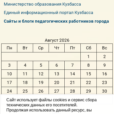
Министерство образования Кузбасса
Единый информационный портал Кузбасса
Сайты и блоги педагогических работников города
Август 2026
Пн
Вт
Ср
Чт
Пт
Сб
Вс
1
2
3
4
5
6
7
8
9
10
11
12
13
14
15
16
17
18
19
20
21
22
23
24
25
26
27
28
29
30
31
Сайт использует файлы cookies и сервис сбора
технических данных его посетителей.
Продолжая использовать данный ресурс, вы
« Июн