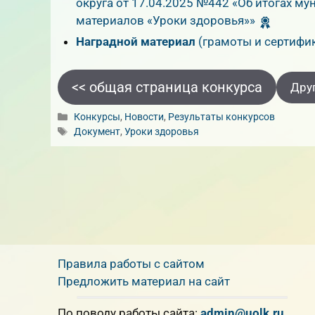
округа от 17.04.2025 №442 «Об итогах м
материалов «Уроки здоровья»»
Наградной материал
(грамоты и сертифи
<< общая страница конкурса
Дру
Рубрики
Конкурсы
,
Новости
,
Результаты конкурсов
Метки
Документ
,
Уроки здоровья
Правила работы с сайтом
Предложить материал на сайт
По поводу работы сайта:
admin@uolk.ru