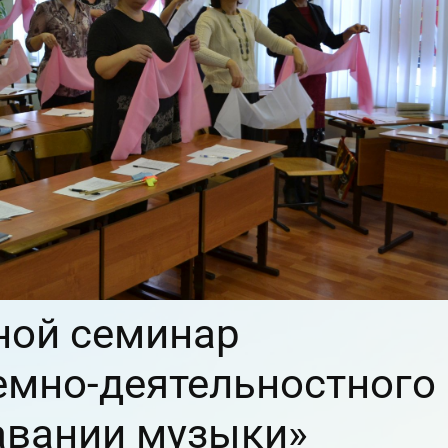
ной семинар
емно-деятельностного
авании музыки»