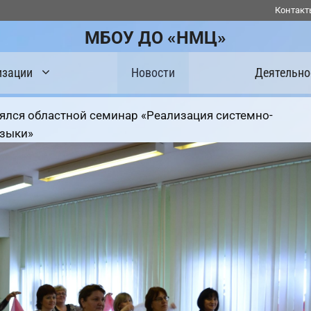
Контакт
МБОУ ДО «НМЦ»
изации
Новости
Деятельно
ялся областной семинар «Реализация системно-
узыки»