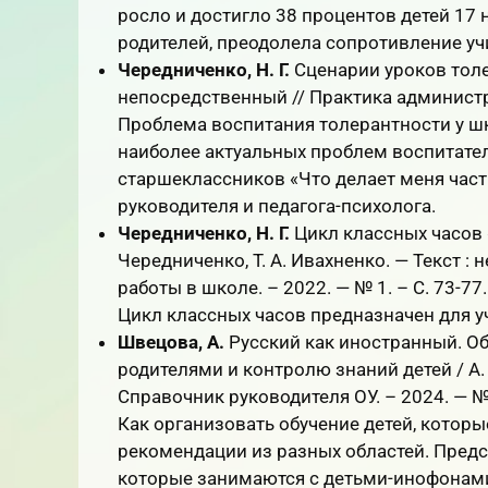
росло и достигло 38 процентов детей 17
родителей, преодолела сопротивление уч
Чередниченко, Н. Г.
Сценарии уроков толер
непосредственный // Практика администра
Проблема воспитания толерантности у ш
наиболее актуальных проблем воспитател
старшеклассников «Что делает меня част
руководителя и педагога-психолога.
Чередниченко, Н. Г.
Цикл классных часов «
Чередниченко, Т. А. Ивахненко. — Текст 
работы в школе. – 2022. — № 1. – С. 73-77.
Цикл классных часов предназначен для у
Швецова, А.
Русский как иностранный. Об
родителями и контролю знаний детей / А. 
Справочник руководителя ОУ. – 2024. — № 
Как организовать обучение детей, которы
рекомендации из разных областей. Предс
которые занимаются с детьми-инофонами