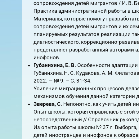
сопровождения детей мигрантов / И. В. Бе
Практика административной работы в школ
Материалы, которые помогут разработат
сопровождения детей мигрантов и их сем
планируемых результатов реализации так
диагностического, коррекционно-развив
представляет разработанный авторами а
инофонов.
Губанихина, Е. В.
Особенности адаптации д
Губанихина, Н. С. Кудакова, А. М. Филатов
2022. — № 9. – С. 31-34.
Усиление миграционных процессов дела
механизмов обучения данной категории д
Зверева, С.
Непонятно, как учить детей-и
Опыт школы, которая справилась с этой зад
непосредственный // Справочник руководит
Из опыта работы школы № 37 г. Выборга, 
детей-иностранцев и инофонов к образов