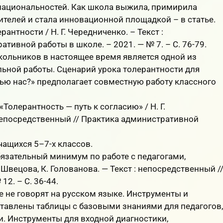
 национальностей. Как школа выжила, примирила
ителей и стала инновационной площадкой – в статье.
антности / Н. Г. Чередниченко. – Текст :
тивной работы в школе. – 2021. — № 7. – С. 76-79.
кольников в настоящее время является одной из
ьной работы. Сценарий урока толерантности для
ью нас?» предполагает совместную работу классного
Толерантность — путь к согласию» / Н. Г.
: непосредственный // Практика административной
чащихся 5–7-х классов.
язательный минимум по работе с педагогами,
Швецова, К. Голованова. — Текст : непосредственный /
12. – С. 36-44.
е не говорят на русском языке. Инструменты и
тавлены таблицы с базовыми знаниями для педагогов,
. Инструменты для входной диагностики,