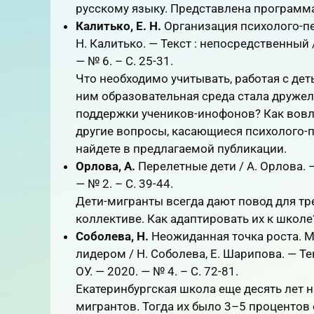
русскому языку. Представлена программа
Калитько, Е. Н.
Организация психолого-пе
Н. Калитько. — Текст : непосредственный
— № 6. – С. 25-31.
Что необходимо учитывать, работая с де
ним образовательная среда стала друже
поддержки учеников-инофонов? Как вовле
другие вопросы, касающиеся психолого-п
найдете в предлагаемой публикации.
Орлова, А.
Перелетные дети / А. Орлова. 
— № 2. – С. 39-44.
Дети-мигранты всегда дают повод для тр
коллективе. Как адаптировать их к школе
Соболева, Н.
Неожиданная точка роста. М
лидером / Н. Соболева, Е. Шарипова. — Т
ОУ. — 2020. — № 4. – С. 72-81.
Екатеринбургская школа еще десять лет 
мигрантов. Тогда их было 3–5 процентов 