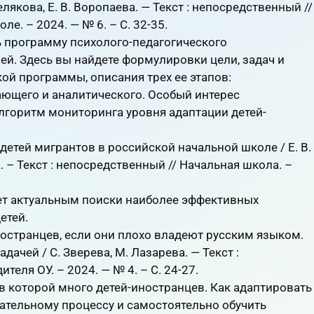
лякова, Е. В. Воропаева. — Текст : непосредственный //
е. – 2024. — № 6. – С. 32-35.
ь программу психолого-педагогического
ей. Здесь вы найдете формулировки цели, задач и
ой программы, описания трех ее этапов:
ающего и аналитического. Особый интерес
лгоритм мониторинга уровня адаптации детей-
етей мигрантов в российской начальной школе / Е. В.
а. – Текст : непосредственный // Начальная школа. –
ет актуальным поиски наиболее эффективных
етей.
ностранцев, если они плохо владеют русским языком.
ачей / С. Зверева, М. Лазарева. — Текст :
еля ОУ. – 2024. — № 4. – С. 24-27.
в которой много детей-иностранцев. Как адаптировать
ательному процессу и самостоятельно обучить