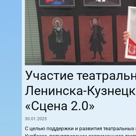
Участие театраль
Ленинска-Кузнецк
«Сцена 2.0»
30.01.2025
С целью поддержки и развития театральных
Кузбасса, популяризации современного теат