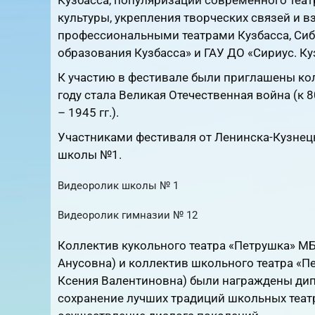
культуры, укрепления творческих связей и
профессиональными театрами Кузбасса, Сиб
образования Кузбасса» и ГАУ ДО «Сириус. Ку
К участию в фестивале были приглашены ко
году стала Великая Отечественная война (к
– 1945 гг.).
Участниками фестиваля от Ленинска-Кузнец
школы №1.
Видеоролик школы № 1
RuTube
Видеоролик гимназии № 12
RuTube
Коллектив кукольного театра «Петрушка» М
Анусовна) и коллектив школьного театра «
Ксения Валентиновна) были награждены дипл
сохранение лучших традиций школьных теат