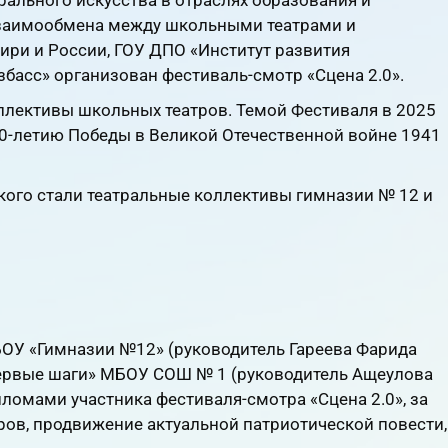
 взаимообмена между школьными театрами и
ири и России, ГОУ ДПО «Институт развития
збасс» организован фестиваль-смотр «Сцена 2.0».
ллективы школьных театров. Темой Фестиваля в 2025
 80-летию Победы в Великой Отечественной войне 1941
кого стали театральные коллективы гимназии № 12 и
ВК.Видео
YouTube
ВК.Видео
YouTube
БОУ «Гимназии №12» (руководитель Гареева Фарида
Первые шаги» МБОУ СОШ № 1 (руководитель Ащеулова
омами участника фестиваля-смотра «Сцена 2.0», за
ров, продвижение актуальной патриотической повести,