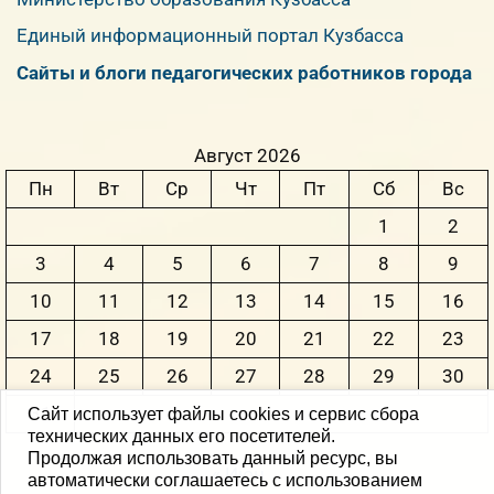
Единый информационный портал Кузбасса
Сайты и блоги педагогических работников города
Август 2026
Пн
Вт
Ср
Чт
Пт
Сб
Вс
1
2
3
4
5
6
7
8
9
10
11
12
13
14
15
16
17
18
19
20
21
22
23
24
25
26
27
28
29
30
31
Сайт использует файлы cookies и сервис сбора
технических данных его посетителей.
Продолжая использовать данный ресурс, вы
« Июн
автоматически соглашаетесь с использованием