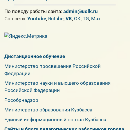
По поводу работы сайта:
admin@uolk.ru
Cоц.сети:
Youtube
,
Rutube
,
VK
,
OK
,
TG
,
Max
Дистанционное обучение
Министерство просвещения Российской
Федерации
Министерство науки и высшего образования
Российской Федерации
Рособрнадзор
Министерство образования Кузбасса
Единый информационный портал Кузбасса
Сайты и блоги педагогических работников города