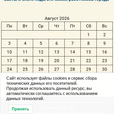
Август 2026
Пн
Вт
Ср
Чт
Пт
Сб
Вс
1
2
3
4
5
6
7
8
9
10
11
12
13
14
15
16
17
18
19
20
21
22
23
24
25
26
27
28
29
30
31
Сайт использует файлы cookies и сервис сбора
технических данных его посетителей.
Продолжая использовать данный ресурс, вы
« Июн
автоматически соглашаетесь с использованием
данных технологий.
© 2004-2026 Научно-методический центр Ленинск-
Кузнецкого MО
Принять
Создание, поддержка и хостинг сайта -
finderX.pro