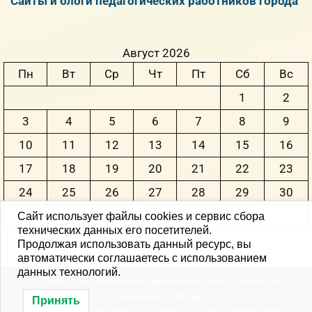
Сайты и блоги педагогических работников города
Август 2026
Пн
Вт
Ср
Чт
Пт
Сб
Вс
1
2
3
4
5
6
7
8
9
10
11
12
13
14
15
16
17
18
19
20
21
22
23
24
25
26
27
28
29
30
31
Сайт использует файлы cookies и сервис сбора
технических данных его посетителей.
Продолжая использовать данный ресурс, вы
« Июн
автоматически соглашаетесь с использованием
данных технологий.
© 2004-2026 Научно-методический центр Ленинск-
Кузнецкого MО
Принять