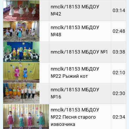
nmclk/18153 МБДОУ
03:14
№42
nmclk/18153 МБДОУ
02:48
№48
nmclk/18153 МБДОУ №1
03:38
nmclk/18153 МБДОУ
02:10
№22 Рыжий кот
nmclk/18153 МБДОУ
02:30
№16
nmclk/18153 МБДОУ
№22 Песня старого
02:34
извозчика