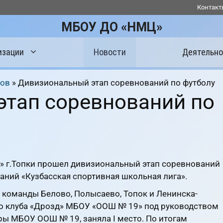
Контакт
МБОУ ДО «НМЦ»
изации
Новости
Деятельно
сов
»
Дивизиональный этап соревнований по футболу
тап соревнований по
п» г.Топки прошел дивизиональный этап соревнований
аний «Кузбасская спортивная школьная лига».
 команды Белово, Полысаево, Топок и Ленинска-
о клуба «Дрозд» МБОУ «ООШ № 19» под руководством
уры МБОУ ООШ № 19, заняла I место. По итогам