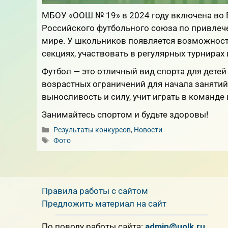
МБОУ «ООШ № 19» в 2024 году включена во В
Российского футбольного союза по привлеч
мире. У школьников появляется возможность
секциях, участвовать в регулярных турнирах 
Футбол — это отличный вид спорта для детей
возрастных ограничений для начала занятий.
выносливость и силу, учит играть в команде 
Занимайтесь спортом и будьте здоровы!
Рубрики
Результаты конкурсов
,
Новости
Метки
Фото
Правила работы с сайтом
Предложить материал на сайт
По поводу работы сайта:
admin@uolk.ru