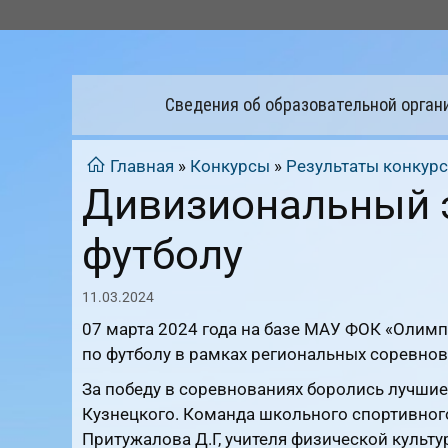
Перейти
к
содержимому
Сведения об образовательной орган
Главная
»
Конкурсы
»
Результаты конкур
Дивизиональный э
футболу
11.03.2024
07 марта 2024 года на базе МАУ ФОК «Олим
по футболу в рамках региональных соревнов
За победу в соревнованиях боролись лучшие
Кузнецкого. Команда школьного спортивног
Притужалова Д.Г, учителя физической культ