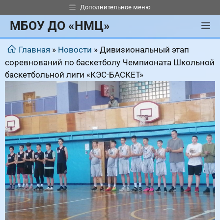
Перейти
Дополнительное меню
к
МБОУ ДО «НМЦ»
М
содержимому
Главная
»
Новости
»
Дивизиональный этап
соревнований по баскетболу Чемпионата Школьной
баскетбольной лиги «КЭС-БАСКЕТ»