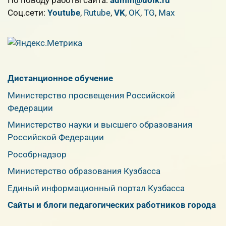
По поводу работы сайта:
admin@uolk.ru
Cоц.сети:
Youtube
,
Rutube
,
VK
,
OK
,
TG
,
Max
Дистанционное обучение
Министерство просвещения Российской
Федерации
Министерство науки и высшего образования
Российской Федерации
Рособрнадзор
Министерство образования Кузбасса
Единый информационный портал Кузбасса
Сайты и блоги педагогических работников города