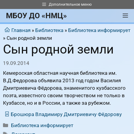
Перейти
Дополнительное меню
к
МБОУ ДО «НМЦ»
М
содержимому
Главная
»
Библиотека
»
Библиотека информирует
»
Сын родной земли
Сын родной земли
19.09.2014
Кемероская областная научная библиотека им.
В.Д.Федорова объявила 2013 год годом Василия
Дмитриевича Фёдорова, знаменитого кузбасского
поэта, известного своим творчеством не только в
Кузбассе, но и в России, а также за рубежом.
Брошюра Владимиру Дмитриевичу Фёдорову
Рубрики
Библиотека информирует
Метки