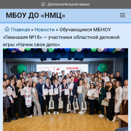
Перейти
Дополнительное меню
к
МБОУ ДО «НМЦ»
М
содержимому
Главная
»
Новости
»
Обучающиеся МБНОУ
«Гимназия №18» — участники областной деловой
игры «Начни свое дело»