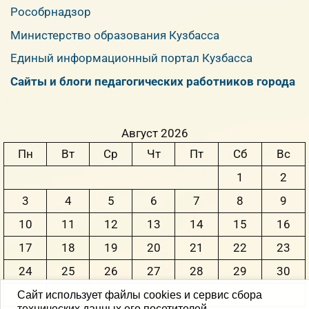
Рособрнадзор
Министерство образования Кузбасса
Единый информационный портал Кузбасса
Сайты и блоги педагогических работников города
Август 2026
Пн
Вт
Ср
Чт
Пт
Сб
Вс
1
2
3
4
5
6
7
8
9
10
11
12
13
14
15
16
17
18
19
20
21
22
23
24
25
26
27
28
29
30
31
Сайт использует файлы cookies и сервис сбора
технических данных его посетителей.