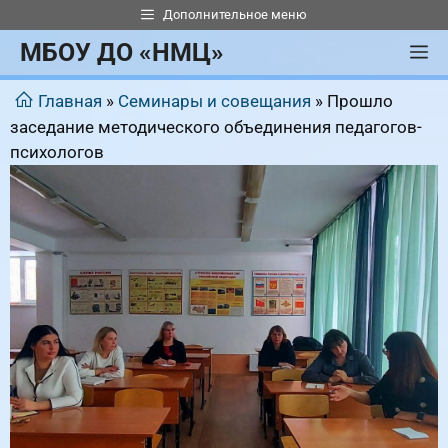
Перейти
Дополнительное меню
к
МБОУ ДО «НМЦ»
М
содержимому
Главная
»
Семинары и совещания
»
Прошло
заседание методического объединения педагогов-
психологов