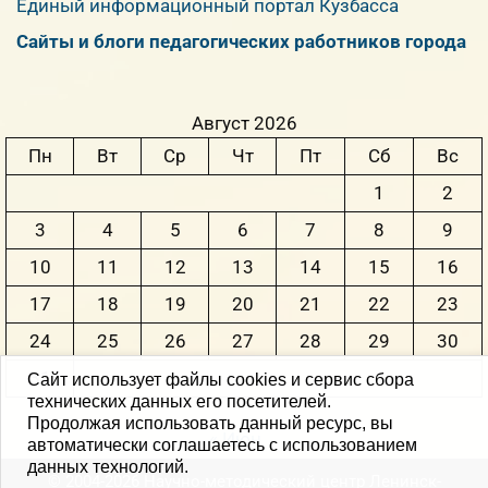
Единый информационный портал Кузбасса
Сайты и блоги педагогических работников города
Август 2026
Пн
Вт
Ср
Чт
Пт
Сб
Вс
1
2
3
4
5
6
7
8
9
10
11
12
13
14
15
16
17
18
19
20
21
22
23
24
25
26
27
28
29
30
31
Сайт использует файлы cookies и сервис сбора
технических данных его посетителей.
Продолжая использовать данный ресурс, вы
« Июн
автоматически соглашаетесь с использованием
данных технологий.
© 2004-2026 Научно-методический центр Ленинск-