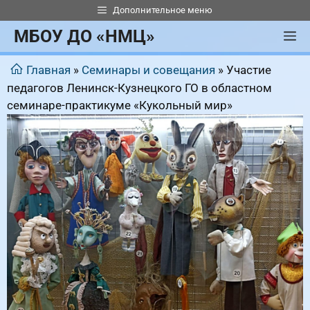
Перейти
Дополнительное меню
к
МБОУ ДО «НМЦ»
М
содержимому
Главная
»
Семинары и совещания
»
Участие
педагогов Ленинск-Кузнецкого ГО в областном
семинаре-практикуме «Кукольный мир»