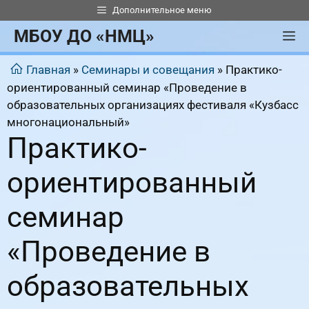
Перейти
Дополнительное меню
к
МБОУ ДО «НМЦ»
М
содержимому
Главная
»
Семинары и совещания
»
Практико-
ориентированный семинар «Проведение в
образовательных организациях фестиваля «Кузбасс
многонациональный»
Практико-
ориентированный
семинар
«Проведение в
образовательных