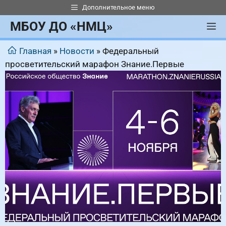
Перейти
Дополнительное меню
к
МБОУ ДО «НМЦ»
М
содержимому
Главная
»
Новости
»
Федеральный
просветительский марафон Знание.Первые