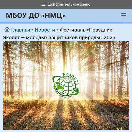
Перейти
Дополнительное меню
к
МБОУ ДО «НМЦ»
М
содержимому
Главная
»
Новости
»
Фестиваль «Праздник
Эколят — молодых защитников природы» 2023