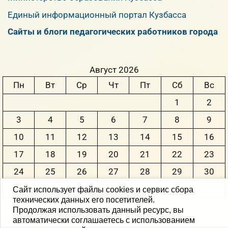
Единый информационный портал Кузбасса
Сайты и блоги педагогических работников города
Август 2026
Пн
Вт
Ср
Чт
Пт
Сб
Вс
1
2
3
4
5
6
7
8
9
10
11
12
13
14
15
16
17
18
19
20
21
22
23
24
25
26
27
28
29
30
31
Сайт использует файлы cookies и сервис сбора
технических данных его посетителей.
Продолжая использовать данный ресурс, вы
« Июн
автоматически соглашаетесь с использованием