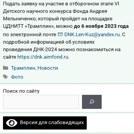
Подать заявку на участие в отборочном этапе VI
Детского научного конкурса Фонда Андрея
Мельниченко, который пройдет на площадке
ЦДНИТТ «Трамплин», можно
до 6 ноября
2023
года
по электронной почте
DNK.Len-Kuz@yandex.ru
. С
подробной информацией об условиях
проведения ДНК-2024 можно познакомиться на
сайте
https://dnk.aimfond.ru
.
Рубрики
Трамплин
,
Новости
Метки
Фото
Поиск по сайту
Версия для слабовидящих