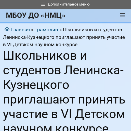
Перейти
Дополнительное меню
к
МБОУ ДО «НМЦ»
М
содержимому
Главная
»
Трамплин
»
Школьников и студентов
Ленинска-Кузнецкого приглашают принять участие
в VI Детском научном конкурсе
Школьников и
студентов Ленинска-
Кузнецкого
приглашают принять
участие в VI Детском
научном конкурсе