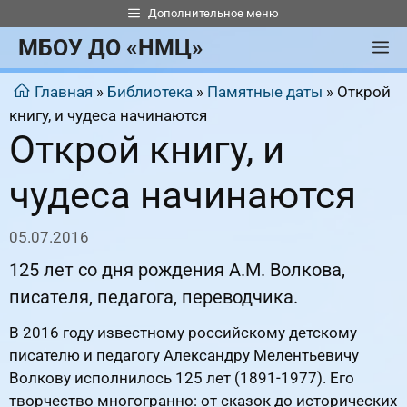
Перейти
Дополнительное меню
к
МБОУ ДО «НМЦ»
М
содержимому
Главная
»
Библиотека
»
Памятные даты
»
Открой
книгу, и чудеса начинаются
Открой книгу, и
чудеса начинаются
05.07.2016
125 лет со дня рождения А.М. Волкова,
писателя, педагога, переводчика.
В 2016 году известному российскому детскому
писателю и педагогу Александру Мелентьевичу
Волкову исполнилось 125 лет (1891-1977). Его
творчество многогранно: от сказок до исторических