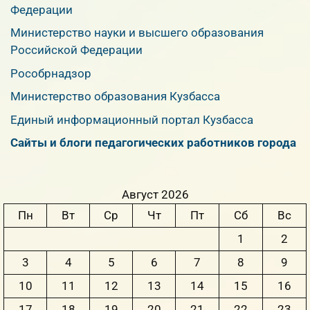
Федерации
Министерство науки и высшего образования
Российской Федерации
Рособрнадзор
Министерство образования Кузбасса
Единый информационный портал Кузбасса
Сайты и блоги педагогических работников города
Август 2026
Пн
Вт
Ср
Чт
Пт
Сб
Вс
1
2
3
4
5
6
7
8
9
10
11
12
13
14
15
16
17
18
19
20
21
22
23