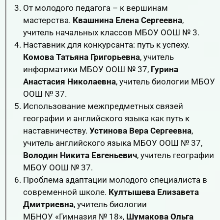
От молодого педагога – к вершинам
мастерства.
Квашнина Елена Сергеевна
,
учитель начальных классов МБОУ ООШ № 3.
Наставник для конкурсанта: путь к успеху.
Комова Татьяна Григорьевна
, учитель
информатики МБОУ ООШ № 37,
Гурина
Анастасия Николаевна
, учитель биологии МБОУ
ООШ № 37.
Использование межпредметных связей
географии и английского языка как путь к
наставничеству.
Устинова Вера Сергеевна
,
учитель английского языка МБОУ ООШ № 37,
Володин Никита Евгеньевич
, учитель географии
МБОУ ООШ № 37.
Проблема адаптации молодого специалиста в
современной школе.
Култышева Елизавета
Дмитриевна
, учитель биологии
МБНОУ «Гимназия № 18»,
Шумакова Ольга