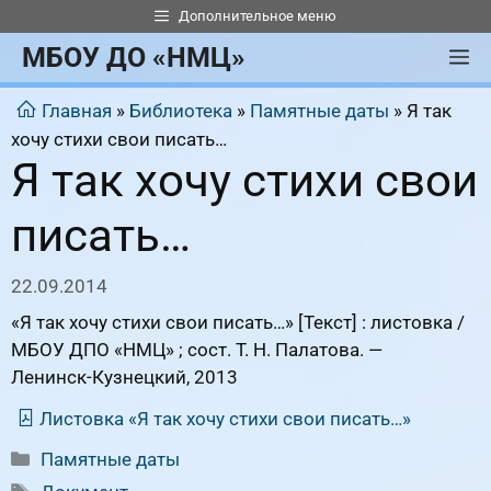
Перейти
Дополнительное меню
к
МБОУ ДО «НМЦ»
М
содержимому
Главная
»
Библиотека
»
Памятные даты
»
Я так
хочу стихи свои писать…
Я так хочу стихи свои
писать…
22.09.2014
«Я так хочу стихи свои писать…» [Текст] : листовка /
МБОУ ДПО «НМЦ» ; сост. Т. Н. Палатова. —
Ленинск-Кузнецкий, 2013
Листовка «Я так хочу стихи свои писать…»
Рубрики
Памятные даты
Метки