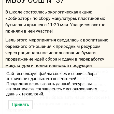
МБОУ ООШ № 37
В школе состоялась экологическая акция:
«Собиратор» по сбору макулатуры, пластиковых
бутылок и крышек с 11-20 мая. Учащиеся охотно
приняли в ней участие!
Цель этого мероприятия сводилась к воспитанию
бережного отношения к природным ресурсам
через рациональное использование бумаги,
продвижение идей сбора и сдачи в переработку
макулатуры и полиэтиленовой продукции
привлечение внимания к проблемам правильной
Сайт использует файлы cookies и сервис сбора
утилизации. Сдать макулатуру – это не просто
технических данных его посетителей.
Продолжая использовать данный ресурс, вы
красивые слова. Даже самый маленький клочок
автоматически соглашаетесь с использованием
бумаги является ресурсом нашей родины России.
данных технологий.
И наша задача – не выбрасывать наши ресурсы на
свалку, а отдать вторичные ресурсы на
Принять
переработку.