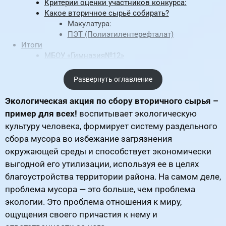
Критерии оценки участников конкурса:
Какое вторичное сырьё собирать?
Макулатура:
ПЭТ (Полиэтилентерефталат)
Итоги
МБОУ «Гимназия№12»
МБОУ «ООШ № 19»
МБОУ ООШ № 33
Развернуть оглавление
Дворец творчества
МБОУ «ООШ № 42»
Экологическая акция по сбору вторичного сырья –
МБОУ ООШ № 37
пример для всех!
воспитывает экологическую
МБОУ ООШ № 3
культуру человека, формирует систему раздельного
МБОУ ООШ №20
сбора мусора во избежание загрязнения
МБОУ СОШ №2
МАДОУ № 9
окружающей среды и способствует экономически
МБДОУ №37
выгодной его утилизации, используя ее в целях
МБДОУ №32
благоустройства территории района. На самом деле,
МАДОУ № 10
проблема мусора — это больше, чем проблема
МБДОУ № 30
экологии. Это проблема отношения к миру,
МБДОУ № 48
ощущения своего причастия к нему и
Приложения к материалу