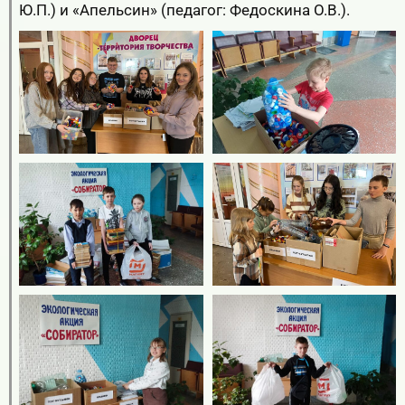
Ю.П.) и «Апельсин» (педагог: Федоскина О.В.).