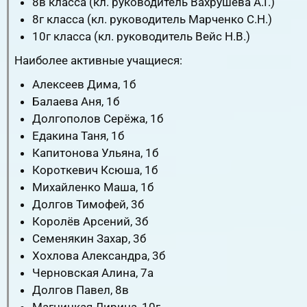
8в класса (кл. руководитель Вахрушева А.Г.)
8г класса (кл. руководитель Марченко С.Н.)
10г класса (кл. руководитель Вейс Н.В.)
Наиболее активные учащиеся:
Алексеев Дима, 1б
Балаева Аня, 1б
Долгополов Серёжа, 1б
Едакина Таня, 1б
Капитонова Ульяна, 1б
Короткевич Ксюша, 1б
Михайленко Маша, 1б
Долгов Тимофей, 3б
Королёв Арсений, 3б
Семенякин Захар, 3б
Хохлова Александра, 3б
Черновская Алина, 7а
Долгов Павел, 8в