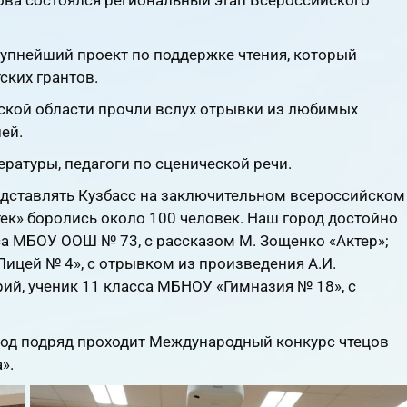
рупнейший проект по поддержке чтения, который
ских грантов.
ской области прочли вслух отрывки из любимых
ей.
ратуры, педагоги по сценической речи.
едставлять Кузбасс на заключительном всероссийском
ек» боролись около 100 человек. Наш город достойно
са МБОУ ООШ № 73, с рассказом М. Зощенко «Актер»;
Лицей № 4», с отрывком из произведения А.И.
ий, ученик 11 класса МБНОУ «Гимназия № 18», с
год подряд проходит Международный конкурс чтецов
».