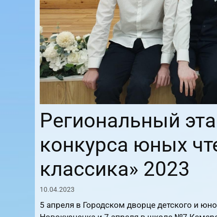
Региональный эта
конкурса юных чт
классика» 2023
10.04.2023
5 апреля в Городском дворце детского и юн
Новокузнецка и 7 апреля в школе №7 Кемер