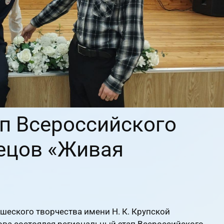
п Всероссийского
ецов «Живая
ошеского творчества имени Н. К. Крупской
ова состоялся региональный этап Всероссийского