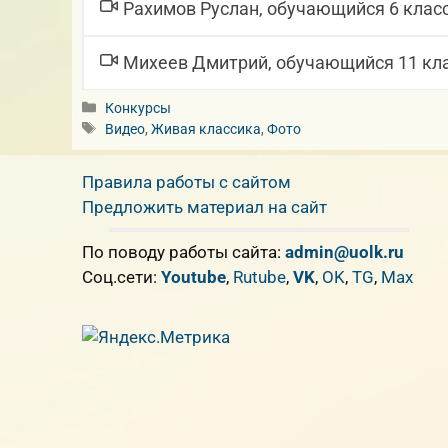
Рахимов Руслан, обучающийся 6 кла
Михеев Дмитрий, обучающийся 11 кл
Рубрики
Конкурсы
Метки
Видео
,
Живая классика
,
Фото
Правила работы с сайтом
Предложить материал на сайт
По поводу работы сайта:
admin@uolk.ru
Cоц.сети:
Youtube
,
Rutube
,
VK
,
OK
,
TG
,
Max