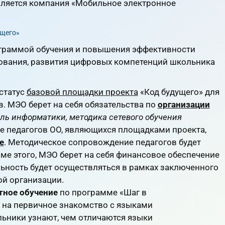
вляется компания «Мобильное электронное
ущего»
ограммой обучения и повышения эффективности
вания, развития цифровых компетенций школьника
статус
базовой площадки проекта
«Код будущего» для
. МЭО берет на себя обязательства по
организации
ль информатики, методика сетевого обучения
ие педагогов ОО, являющихся площадками проекта,
е
. Методическое сопровождение педагогов будет
е этого, МЭО берет на себя финансовое обеспечение
льность будет осуществляться в рамках заключенного
й организации.
тное обучение
по программе «Шаг в
 на первичное знакомство с языками
ьники узнают, чем отличаются языки