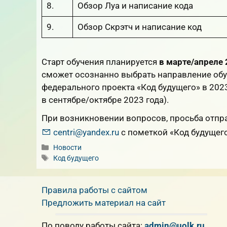
8.
Обзор Луа и написание кода
9.
Обзор Скрэтч и написание код
Старт обучения планируется
в марте/апреле 
сможет осознанно выбрать направление об
федерального проекта «Код будущего» в 2023
в сентябре/октябре 2023 года).
При возникновении вопросов, просьба отпр
centri@yandex.ru
с пометкой «Код будущего
Рубрики
Новости
Метки
Код будущего
Правила работы с сайтом
Предложить материал на сайт
По поводу работы сайта:
admin@uolk.ru