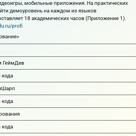
идеоигры, мобильные приложения. На практических
ойти демоуровень на каждом из языков
тавляет 18 академических часов (Приложение 1).
u.ru/profi
ование»
м ГеймДев
 кода
СиШарп
 кода
рования
 кода