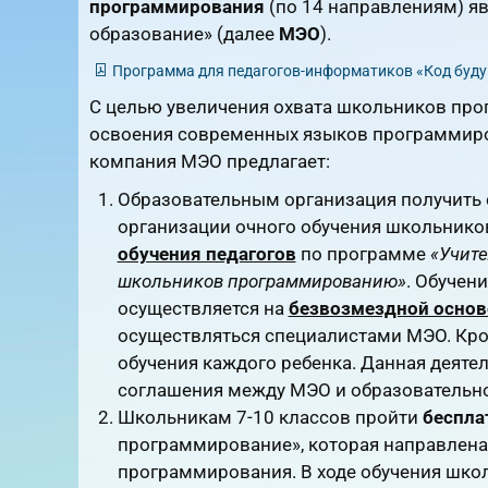
программирования
(по 14 направлениям) я
образование» (далее
МЭО
).
Программа для педагогов-информатиков «Код буд
С целью увеличения охвата школьников пр
освоения современных языков программиро
компания МЭО предлагает:
Образовательным организация получить 
организации очного обучения школьников
обучения педагогов
по программе
«Учите
школьников программированию»
. Обучен
осуществляется на
безвозмездной основ
осуществляться специалистами МЭО. Кром
обучения каждого ребенка. Данная деяте
соглашения между МЭО и образовательно
Школьникам 7-10 классов пройти
беспла
программирование», которая направлена
программирования. В ходе обучения школ