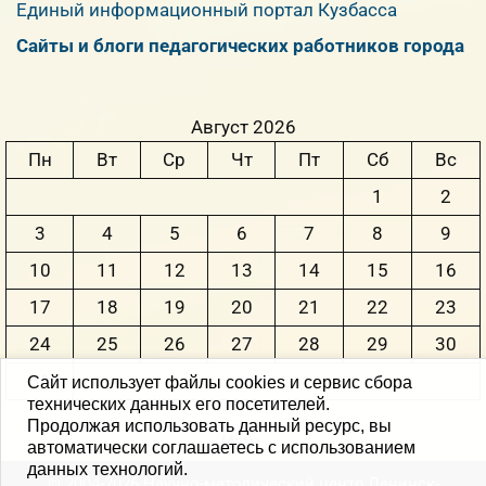
Единый информационный портал Кузбасса
Сайты и блоги педагогических работников города
Август 2026
Пн
Вт
Ср
Чт
Пт
Сб
Вс
1
2
3
4
5
6
7
8
9
10
11
12
13
14
15
16
17
18
19
20
21
22
23
24
25
26
27
28
29
30
31
Сайт использует файлы cookies и сервис сбора
технических данных его посетителей.
Продолжая использовать данный ресурс, вы
« Июн
автоматически соглашаетесь с использованием
данных технологий.
© 2004-2026 Научно-методический центр Ленинск-