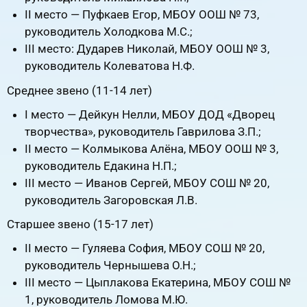
II место — Пуфкаев Егор, МБОУ ООШ № 73,
руководитель Холодкова М.С.;
III место: Дударев Николай, МБОУ ООШ № 3,
руководитель Колеватова Н.Ф.
Среднее звено (11-14 лет)
I место — Дейкун Нелли, МБОУ ДОД «Дворец
творчества», руководитель Гаврилова З.П.;
II место — Колмыкова Алёна, МБОУ ООШ № 3,
руководитель Едакина Н.П.;
III место — Иванов Сергей, МБОУ СОШ № 20,
руководитель Загоровская Л.В.
Старшее звено (15-17 лет)
II место — Гуляева София, МБОУ СОШ № 20,
руководитель Чернышева О.Н.;
III место — Цыплакова Екатерина, МБОУ СОШ №
1, руководитель Ломова М.Ю.