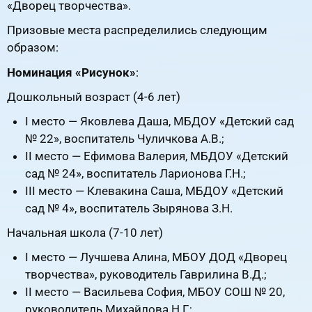
«Дворец творчества».
Призовые места распределились следующим
образом:
Номинация «Рисунок»
:
Дошкольный возраст (4-6 лет)
I место — Яковлева Даша, МБДОУ «Детский сад
№ 22», воспитатель Чуличкова А.В.;
II место — Ефимова Валерия, МБДОУ «Детский
сад № 24», воспитатель Ларионова Г.Н.;
III место — Клевакина Саша, МБДОУ «Детский
сад № 4», воспитатель Зырянова З.Н.
Начальная школа (7-10 лет)
I место — Лучшева Алина, МБОУ ДОД «Дворец
творчества», руководитель Гаврилина В.Д.;
II место — Васильева София, МБОУ СОШ № 20,
руководитель Михайлова Н.Г.;