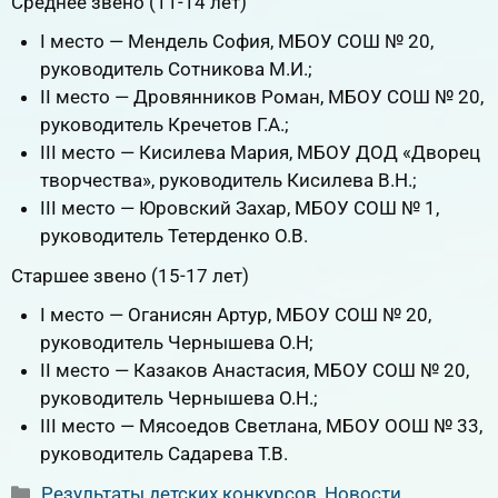
Среднее звено (11-14 лет)
I место — Мендель София, МБОУ СОШ № 20,
руководитель Сотникова М.И.;
II место — Дровянников Роман, МБОУ СОШ № 20,
руководитель Кречетов Г.А.;
III место — Кисилева Мария, МБОУ ДОД «Дворец
творчества», руководитель Кисилева В.Н.;
III место — Юровский Захар, МБОУ СОШ № 1,
руководитель Тетерденко О.В.
Старшее звено (15-17 лет)
I место — Оганисян Артур, МБОУ СОШ № 20,
руководитель Чернышева О.Н;
II место — Казаков Анастасия, МБОУ СОШ № 20,
руководитель Чернышева О.Н.;
III место — Мясоедов Светлана, МБОУ ООШ № 33,
руководитель Садарева Т.В.
Рубрики
Результаты детских конкурсов
,
Новости